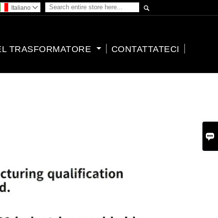

Italiano

EL TRASFORMATORE
CONTATTATECI
