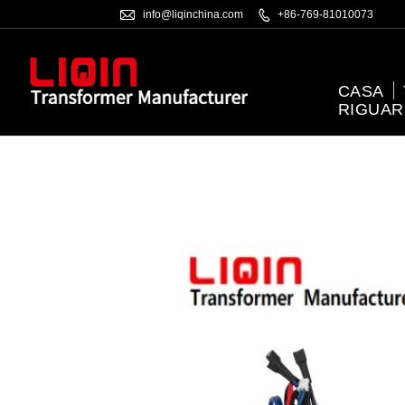

info@liqinchina.com

+86-769-81010073
CASA
RIGUAR