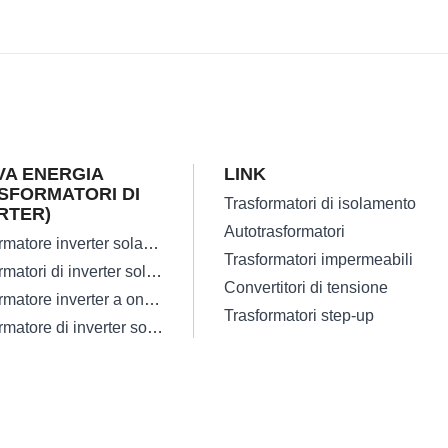
A ENERGIA
LINK
SFORMATORI DI
Trasformatori di isolamento
RTER)
Autotrasformatori
Trasformatore inverter solare su griglia ad alta efficienza
Trasformatori impermeabili
Trasformatori di inverter solari monofase
Convertitori di tensione
Trasformatore inverter a onda sinusoidale pura affidabile da 300 W.
Trasformatori step-up
Trasformatore di inverter solare trifase off-grid a bassa perdita