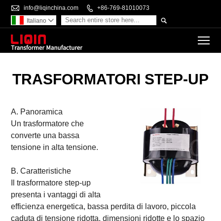

info@liqinchina.com

+86-769-81010073

Italiano

To
TRASFORMATORI STEP-UP
A. Panoramica
Un trasformatore che
converte una bassa
tensione in alta tensione.
B. Caratteristiche
Il trasformatore step-up
presenta i vantaggi di alta
efficienza energetica, bassa perdita di lavoro, piccola
caduta di tensione ridotta, dimensioni ridotte e lo spazio