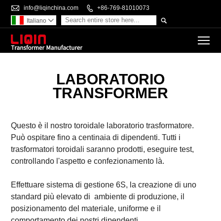

info@liqinchina.com

+86-769-81010073

Italiano

To
LABORATORIO
TRANSFORMER
Questo è il nostro toroidale
laboratorio trasformatore.
Può ospitare fino a centinaia di dipendenti.
Tutti i
trasformatori toroidali saranno prodotti, eseguire test,
controllando l'aspetto e confezionamento là.
Effettuare sistema di gestione 6S, la creazione di uno
standard più elevato di
ambiente di produzione, il
posizionamento del materiale, uniforme e il
comportamento dei nostri dipendenti.