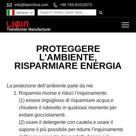

info@liqinchina.com

+86-769-81010073

Italiano

To
PROTEGGERE
L'AMBIENTE,
RISPARMIARE ENERGIA
La protezione dell'ambiente parte da me.
Risparmia risorse e riduci l'inquinamento
(1) essere orgoglioso di risparmiare acqua e
chiudere il rubinetto in qualsiasi momento per
evitare gocciolamenti.
(2) usare il detergente con cautela e usare il
sapone il più possibile per ridurre l'inquinamento