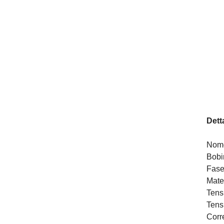
Dett
Nome
Bobin
Fase
Mater
Tens
Tensi
Corre