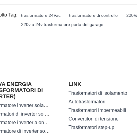
otto Tag:
trasformatore 24Vac
trasformatore di controllo
200VA
220v a 24v trasformatore porta del garage
A ENERGIA
LINK
SFORMATORI DI
Trasformatori di isolamento
RTER)
Autotrasformatori
Trasformatore inverter solare su griglia ad alta efficienza
Trasformatori impermeabili
Trasformatori di inverter solari monofase
Convertitori di tensione
Trasformatore inverter a onda sinusoidale pura affidabile da 300 W.
Trasformatori step-up
Trasformatore di inverter solare trifase off-grid a bassa perdita