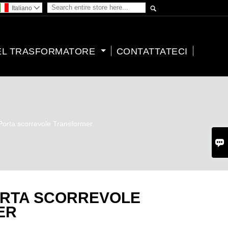

Italiano

EL TRASFORMATORE
CONTATTATECI
Porta scorrevole Transformer

ORTA SCORREVOLE
ER