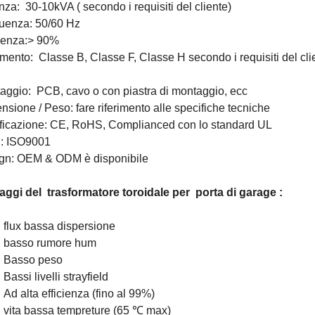
enza:
30-10kVA (
secondo i requisiti del cliente)
uenza: 50/60 Hz
cienza:> 90%
amento:
Classe B, Classe F, Classe H
secondo i requisiti del cli
aggio:
PCB, cavo o con piastra di montaggio, ecc
sione / Peso: fare riferimento alle specifiche tecniche
ificazione: CE, RoHS, Complianced con lo standard UL
: ISO9001
gn: OEM & ODM è disponibile
aggi del
trasformatore toroidale per
porta di garage
:
flux bassa dispersione
basso rumore hum
Basso peso
Bassi livelli strayfield
Ad alta efficienza (fino al 99%)
vita bassa tempreture (65 ℃ max)