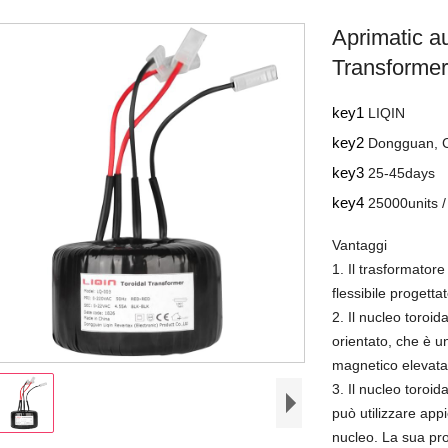
Aprimatic a
Transforme
key1
LIQIN
key2
Dongguan, 
key3
25-45days
key4
25000units /
Vantaggi
1. Il trasformator
flessibile progettat
2. Il nucleo toroida
orientato, che è u
magnetico elevata 
3. Il nucleo toroi
può utilizzare app
nucleo. La sua prop