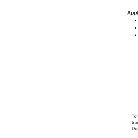
Appl
Tor
tr
Do