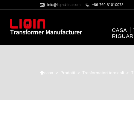

info@liqinchina.com

+86-769-81010073
CASA
RIGUAR

>
Prodotti
>
Trasformatori toroidali
>
T
casa