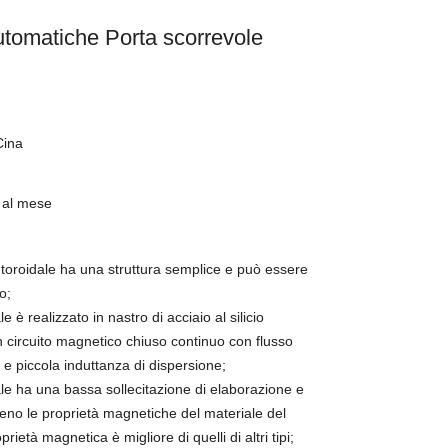
utomatiche Porta scorrevole
r
Cina
 al mese
e toroidale ha una struttura semplice e può essere
o;
le è realizzato in nastro di acciaio al silicio
n circuito magnetico chiuso continuo con flusso
e piccola induttanza di dispersione;
dale ha una bassa sollecitazione di elaborazione e
ieno le proprietà magnetiche del materiale del
rietà magnetica è migliore di quelli di altri tipi;