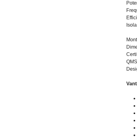
Pot
Freq
Effi
Isol
Mont
Dimen
Cert
QMS
Desi
Vant